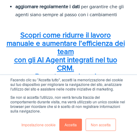
aggiornare regolarmente i dati
per garantire che gli
agenti siano sempre al passo con i cambiamenti
Scopri come ridurre il lavoro
manuale e aumentare l’efficienza dei
team
con gli AI Agent integrati nel tuo
CRM.
Prenota una demo!
Facendo clic su "Accetta tutto", accetti la memorizzazione dei cookie
sul tuo dispositivo per migliorare la navigazione del sito, analizzare
l'utilizzo del sito e assistere nelle nostre iniziative di marketing.
Se non si accetta l'utilizzo, non verrà tenuta traccia del
La tabella sottostante riassume i
principali vantaggi e
comportamento durante visita, ma verrà utilizzato un unico cookie nel
browser per ricordare che si è scelto di non registrare informazioni
applicazioni degli AI agent in vari settori
, evidenziando
sulla navigazione.
come possano migliorare l'efficienza, ottimizzare i
processi e aumentare la competitività delle imprese.
Impostazione cookie
Accetta
Non accetta