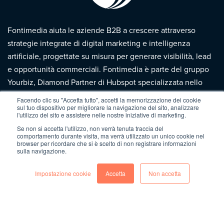
Fontimedia aiuta le aziende B2B a crescere attraverso
strategie integrate di digital marketing e intelligenza
artificiale, progettate su misura per generare visibilità, lead
e opportunità commerciali. Fontimedia è parte del gruppo
Yourbiz, Diamond Partner di Hubspot specializzata nello
sviluppo digitale delle imprese.
Facendo clic su "Accetta tutto", accetti la memorizzazione dei cookie
sul tuo dispositivo per migliorare la navigazione del sito, analizzare
l'utilizzo del sito e assistere nelle nostre iniziative di marketing.
Fontimedia srl
Se non si accetta l'utilizzo, non verrà tenuta traccia del
comportamento durante visita, ma verrà utilizzato un unico cookie nel
Via Gandhi, 42
browser per ricordare che si è scelto di non registrare informazioni
sulla navigazione.
24048 Treviolo (BG)
Impostazione cookie
Accetta
Non accetta
+39
035 432 7284
Copyright 2026 | Fontimedia |
P.IVA: 03997730167 |
Privacy
Policy
|
Cookie Policy