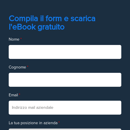
Compila il form e scarica
l'eBook gratuito
Nome
*
Cognome
*
Email
*
La tua posizione in azienda
*