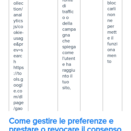
fonte
bloc
ollec
di
carli
tion/
traffic
non
anal
o o
ne
ytics
della
per
js/co
campa
mett
okie-
gna
e il
usag
che
funzi
e&pr
spiega
ona
ev=s
come
men
earc
l'utent
to
h
e ha
https
raggiu
://to
nto il
ols.g
tuo
oogl
sito,
e.co
m/dl
page
/gao
ptou
Come gestire le preferenze e
t
prestare o revocare il consenso