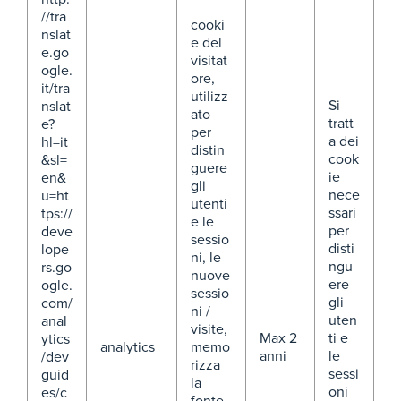
//tra
cooki
nslat
e del
e.go
visitat
ogle.
ore,
it/tra
utilizz
Si
nslat
ato
tratt
e?
per
a dei
hl=it
distin
cook
&sl=
guere
ie
en&
gli
nece
u=ht
utenti
ssari
tps://
e le
per
deve
sessio
disti
lope
ni, le
ngu
rs.go
nuove
ere
ogle.
sessio
gli
com/
ni /
uten
anal
visite,
Max 2
ti e
ytics
analytics
memo
anni
le
/dev
rizza
sessi
guid
la
oni
es/c