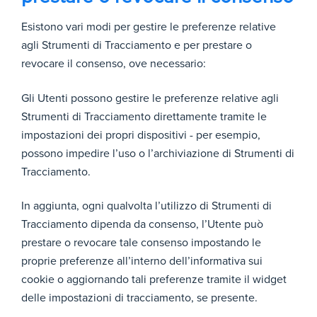
Goo
Esistono vari modi per gestire le preferenze relative
gle
agli Strumenti di Tracciamento e per prestare o
AdW
revocare il consenso, ove necessario:
ords
Gli Utenti possono gestire le preferenze relative agli
http:
//ww
Strumenti di Tracciamento direttamente tramite le
w.go
Si
impostazioni dei propri dispositivi - per esempio,
ogle.
tratt
possono impedire l’uso o l’archiviazione di Strumenti di
com/
a dei
intl/i
Tracciamento.
cook
t/pol
ie
icies
nece
In aggiunta, ogni qualvolta l’utilizzo di Strumenti di
/tec
ssari
Tracciamento dipenda da consenso, l’Utente può
hnol
per
ogie
prestare o revocare tale consenso impostando le
cons
s/ad
entir
proprie preferenze all’interno dell’informativa sui
s/
e
cookie o aggiornando tali preferenze tramite il widget
http:
l'ass
//ww
delle impostazioni di tracciamento, se presente.
Conse
ocia
w.go