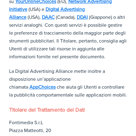
3?
su
YourOnlineChoices
(EU),
Network Advertising
hl=it
Initiative
(USA) e
Digital Advertising
&aut
Alliance
(USA),
DAAC
(Canada),
DDAI
(Giappone) o altri
huse
servizi analoghi. Con questi servizi è possibile gestire
r=0
le preferenze di tracciamento della maggior parte degli
strumenti pubblicitari. Il Titolare, pertanto, consiglia agli
Si
Utenti di utilizzare tali risorse in aggiunta alle
tratt
informazioni fornite nel presente documento.
a dei
cook
La Digital Advertising Alliance mette inoltre a
ie
nece
disposizione un’applicazione
ssari
chiamata
AppChoices
che aiuta gli Utenti a controllare
per
la pubblicità comportamentale sulle applicazioni mobili.
cons
entir
Face
e
Titolare del Trattamento dei Dati
book
l'ass
Ads
Conse
ocia
Fontimedia S.r.L
nte
zion
Piazza Matteotti, 20
https
l'assoc
e tra
di