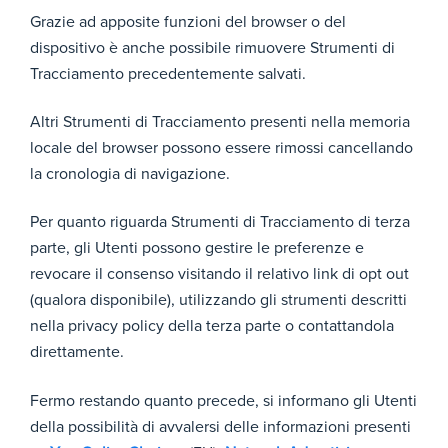
nte
zion
ogle.
l'assoc
e tra
Grazie ad apposite funzioni del browser o del
di
com/
iazion
l'ute
dispositivo è anche possibile rimuovere Strumenti di
profilazio
intl/i
e tra
Max 2
nte
ne di
t/pol
Tracciamento precedentemente salvati.
l'utent
anni
ed i
terze
icies
e ed i
dati
parti
/tec
dati di
di
Altri Strumenti di Tracciamento presenti nella memoria
hnol
naviga
navi
locale del browser possono essere rimossi cancellando
ogie
zione
gazi
s/typ
la cronologia di navigazione.
one
es/
bloc
https
carli
Per quanto riguarda Strumenti di Tracciamento di terza
://su
non
parte, gli Utenti possono gestire le preferenze e
ppor
ne
t.go
revocare il consenso visitando il relativo link di opt out
per
ogle.
(qualora disponibile), utilizzando gli strumenti descritti
mett
com/
e il
nella privacy policy della terza parte o contattandola
adw
funzi
ords/
direttamente.
ona
ans
men
wer/
to
Fermo restando quanto precede, si informano gli Utenti
254
della possibilità di avvalersi delle informazioni presenti
906