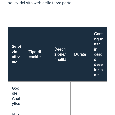
policy del sito web della terza parte.
Cons
egue
nza
Servi
Descri
in
zio
Tipo di
zione/
Durata
caso
attiv
cookie
finalità
di
ato
dese
lezio
ne
Goo
gle
Anal
ytics
http: