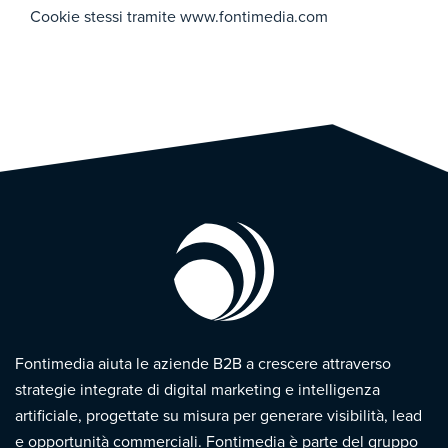
a dei
Cookie stessi tramite www.fontimedia.com
cook
ie
nece
ssari
per
cons
entir
e
l'ass
Twitt
Conse
ocia
er
nte
zion
l'assoc
e tra
di
https
iazion
l'ute
profilazio
://twi
e tra
Max 2
nte
ne di
tter.c
l'utent
anni
ed i
terze
om/
e ed i
dati
parti
priva
dati di
di
Fontimedia aiuta le aziende B2B a crescere attraverso
cy
naviga
navi
strategie integrate di digital marketing e intelligenza
zione
gazi
one
artificiale, progettate su misura per generare visibilità, lead
bloc
e opportunità commerciali. Fontimedia è parte del gruppo