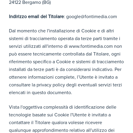
24122 Bergamo (BG)
://w
iazion
l'ute
profilazio
ww.f
e tra
Max 2
nte
ne di
aceb
l'utent
anni
ed i
Indirizzo email del Titolare
: google@fontimedia.com
terze
ook.
e ed i
dati
parti
com/
dati di
di
Dal momento che l'installazione di Cookie e di altri
help
naviga
navi
/coo
zione
gazi
sistemi di tracciamento operata da terze parti tramite i
kies/
one
servizi utilizzati all'interno di www.fontimedia.com non
bloc
può essere tecnicamente controllata dal Titolare, ogni
carli
riferimento specifico a Cookie e sistemi di tracciamento
non
ne
installati da terze parti è da considerarsi indicativo. Per
per
ottenere informazioni complete, l’Utente è invitato a
mett
consultare la privacy policy degli eventuali servizi terzi
e il
funzi
elencati in questo documento.
ona
men
Vista l'oggettiva complessità di identificazione delle
to
tecnologie basate sui Cookie l'Utente è invitato a
contattare il Titolare qualora volesse ricevere
Si
qualunque approfondimento relativo all'utilizzo dei
tratt