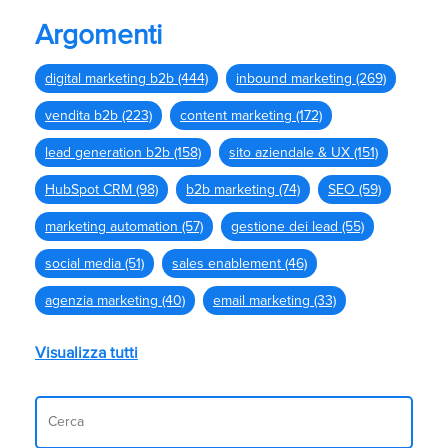
Argomenti
digital marketing b2b
(444)
inbound marketing
(269)
vendita b2b
(223)
content marketing
(172)
lead generation b2b
(158)
sito aziendale & UX
(151)
HubSpot CRM
(98)
b2b marketing
(74)
SEO
(59)
marketing automation
(57)
gestione dei lead
(55)
social media
(51)
sales enablement
(46)
agenzia marketing
(40)
email marketing
(33)
Visualizza tutti