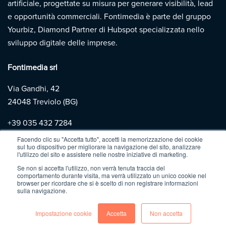
artificiale, progettate su misura per generare visibilità, lead
e opportunità commerciali. Fontimedia è parte del gruppo
Yourbiz, Diamond Partner di Hubspot specializzata nello
sviluppo digitale delle imprese.
Fontimedia srl
Via Gandhi, 42
24048 Treviolo (BG)
+39
035 432 7284
Facendo clic su "Accetta tutto", accetti la memorizzazione dei cookie
sul tuo dispositivo per migliorare la navigazione del sito, analizzare
Copyright 2026 | Fontimedia |
P.IVA: 03997730167 |
Privacy
l'utilizzo del sito e assistere nelle nostre iniziative di marketing.
Policy
|
Cookie Policy
Se non si accetta l'utilizzo, non verrà tenuta traccia del
comportamento durante visita, ma verrà utilizzato un unico cookie nel
browser per ricordare che si è scelto di non registrare informazioni
sulla navigazione.
Impostazione cookie
Accetta
Non accetta