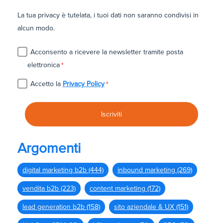
La tua privacy è tutelata, i tuoi dati non saranno condivisi in
alcun modo.
Acconsento a ricevere la newsletter tramite posta
elettronica
*
Accetto la
Privacy Policy
*
Argomenti
digital marketing b2b
(444)
inbound marketing
(269)
vendita b2b
(223)
content marketing
(172)
lead generation b2b
(158)
sito aziendale & UX
(151)