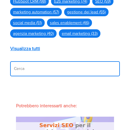
HubSpot CRM
(98)
b2b marketing
(74)
SEO
(59)
marketing automation
(57)
gestione dei lead
(55)
social media
(51)
sales enablement
(46)
agenzia marketing
(40)
email marketing
(33)
Visualizza tutti
Potrebbero interessarti anche: