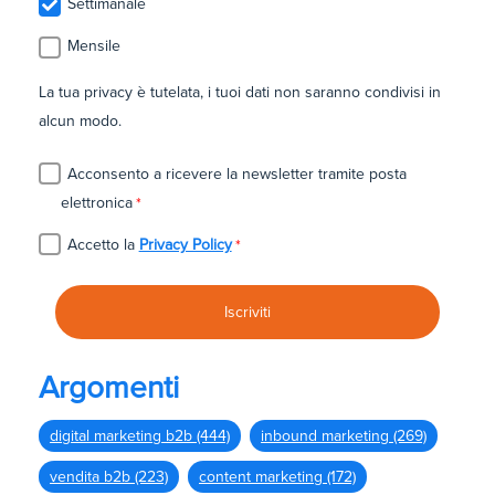
Settimanale
Mensile
La tua privacy è tutelata, i tuoi dati non saranno condivisi in
alcun modo.
Acconsento a ricevere la newsletter tramite posta
elettronica
*
Accetto la
Privacy Policy
*
Argomenti
digital marketing b2b
(444)
inbound marketing
(269)
vendita b2b
(223)
content marketing
(172)