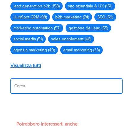
lead generation b2b
(158)
sito aziendale & UX
(151)
HubSpot CRM
(98)
b2b marketing
(74)
SEO
(59)
marketing automation
(57)
gestione dei lead
(55)
social media
(51)
sales enablement
(46)
agenzia marketing
(40)
email marketing
(33)
Visualizza tutti
Potrebbero interessarti anche: