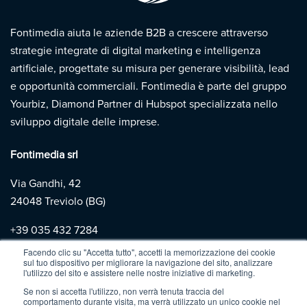
Fontimedia aiuta le aziende B2B a crescere attraverso
strategie integrate di digital marketing e intelligenza
artificiale, progettate su misura per generare visibilità, lead
e opportunità commerciali. Fontimedia è parte del gruppo
Yourbiz, Diamond Partner di Hubspot specializzata nello
sviluppo digitale delle imprese.
Fontimedia srl
Via Gandhi, 42
24048 Treviolo (BG)
+39
035 432 7284
Facendo clic su "Accetta tutto", accetti la memorizzazione dei cookie
sul tuo dispositivo per migliorare la navigazione del sito, analizzare
Copyright 2026 | Fontimedia |
P.IVA: 03997730167 |
Privacy
l'utilizzo del sito e assistere nelle nostre iniziative di marketing.
Policy
|
Cookie Policy
Se non si accetta l'utilizzo, non verrà tenuta traccia del
comportamento durante visita, ma verrà utilizzato un unico cookie nel