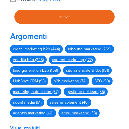
Argomenti
digital marketing b2b
(444)
inbound marketing
(269)
vendita b2b
(223)
content marketing
(172)
lead generation b2b
(158)
sito aziendale & UX
(151)
HubSpot CRM
(98)
b2b marketing
(74)
SEO
(59)
marketing automation
(57)
gestione dei lead
(55)
social media
(51)
sales enablement
(46)
agenzia marketing
(40)
email marketing
(33)
Visualizza tutti