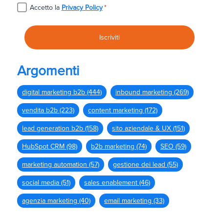
Accetto la
Privacy Policy
*
Argomenti
digital marketing b2b
(444)
inbound marketing
(269)
vendita b2b
(223)
content marketing
(172)
lead generation b2b
(158)
sito aziendale & UX
(151)
HubSpot CRM
(98)
b2b marketing
(74)
SEO
(59)
marketing automation
(57)
gestione dei lead
(55)
social media
(51)
sales enablement
(46)
agenzia marketing
(40)
email marketing
(33)