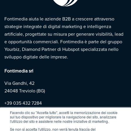
Fontimedia aiuta le aziende B2B a crescere attraverso
strategie integrate di digital marketing e intelligenza
artificiale, progettate su misura per generare visibilità, lead
e opportunità commerciali. Fontimedia è parte del gruppo
Yourbiz, Diamond Partner di Hubspot specializzata nello
sviluppo digitale delle imprese.
Fontimedia srl
Via Gandhi, 42
24048 Treviolo (BG)
+39
035 432 7284
Facendo clic su "Accetta tutto", accetti la memorizzazione dei cookie
sul tuo dispositivo per migliorare la navigazione del sito, analizzare
Copyright 2026 | Fontimedia |
P.IVA: 03997730167 |
Privacy
l'utilizzo del sito e assistere nelle nostre iniziative di marketing.
Policy
|
Cookie Policy
Se non si accetta l'utilizzo, non verrà tenuta traccia del