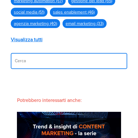
marketing automation
(57)
gestione dei lead
(55)
social media
(51)
sales enablement
(46)
agenzia marketing
(40)
email marketing
(33)
Visualizza tutti
Potrebbero interessarti anche: