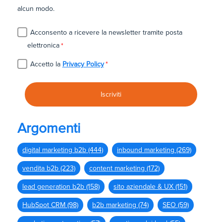
alcun modo.
Acconsento a ricevere la newsletter tramite posta
elettronica
*
Accetto la
Privacy Policy
*
Argomenti
digital marketing b2b
(444)
inbound marketing
(269)
vendita b2b
(223)
content marketing
(172)
lead generation b2b
(158)
sito aziendale & UX
(151)
HubSpot CRM
(98)
b2b marketing
(74)
SEO
(59)