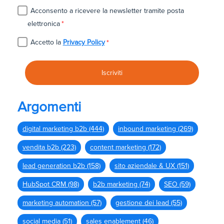
Acconsento a ricevere la newsletter tramite posta
elettronica
*
Accetto la
Privacy Policy
*
Argomenti
digital marketing b2b
(444)
inbound marketing
(269)
vendita b2b
(223)
content marketing
(172)
lead generation b2b
(158)
sito aziendale & UX
(151)
HubSpot CRM
(98)
b2b marketing
(74)
SEO
(59)
marketing automation
(57)
gestione dei lead
(55)
social media
(51)
sales enablement
(46)