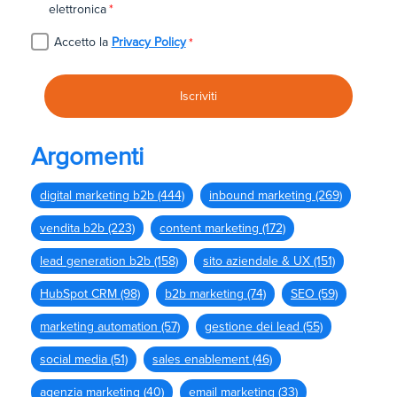
elettronica
*
Accetto la
Privacy Policy
*
Argomenti
digital marketing b2b
(444)
inbound marketing
(269)
vendita b2b
(223)
content marketing
(172)
lead generation b2b
(158)
sito aziendale & UX
(151)
HubSpot CRM
(98)
b2b marketing
(74)
SEO
(59)
marketing automation
(57)
gestione dei lead
(55)
social media
(51)
sales enablement
(46)
agenzia marketing
(40)
email marketing
(33)