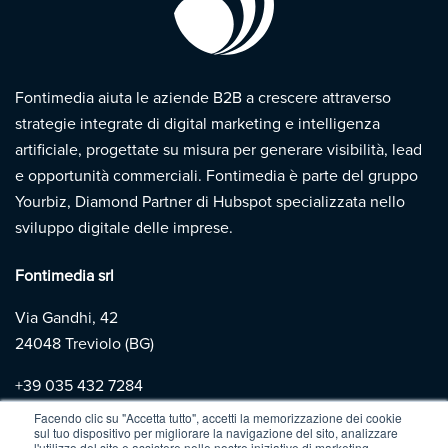
Fontimedia aiuta le aziende B2B a crescere attraverso
strategie integrate di digital marketing e intelligenza
artificiale, progettate su misura per generare visibilità, lead
e opportunità commerciali. Fontimedia è parte del gruppo
Yourbiz, Diamond Partner di Hubspot specializzata nello
sviluppo digitale delle imprese.
Fontimedia srl
Via Gandhi, 42
24048 Treviolo (BG)
+39
035 432 7284
Facendo clic su "Accetta tutto", accetti la memorizzazione dei cookie
sul tuo dispositivo per migliorare la navigazione del sito, analizzare
Copyright 2026 | Fontimedia |
P.IVA: 03997730167 |
Privacy
l'utilizzo del sito e assistere nelle nostre iniziative di marketing.