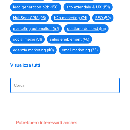
lead generation b2b
(158)
sito aziendale & UX
(151)
HubSpot CRM
(98)
b2b marketing
(74)
SEO
(59)
marketing automation
(57)
gestione dei lead
(55)
social media
(51)
sales enablement
(46)
agenzia marketing
(40)
email marketing
(33)
Visualizza tutti
Potrebbero interessarti anche: