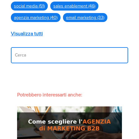
social media
(51)
sales enablement
(46)
agenzia marketing
(40)
email marketing
(33)
Visualizza tutti
Potrebbero interessarti anche: