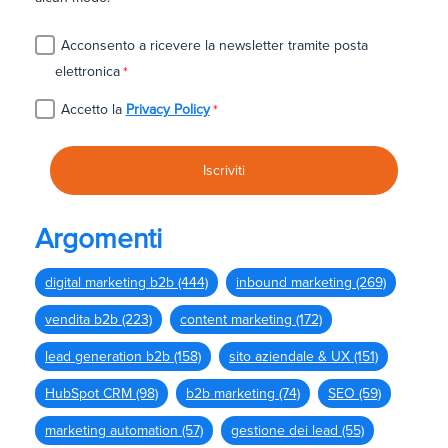
Acconsento a ricevere la newsletter tramite posta
elettronica
*
Accetto la
Privacy Policy
*
Argomenti
digital marketing b2b
(444)
inbound marketing
(269)
vendita b2b
(223)
content marketing
(172)
lead generation b2b
(158)
sito aziendale & UX
(151)
HubSpot CRM
(98)
b2b marketing
(74)
SEO
(59)
marketing automation
(57)
gestione dei lead
(55)