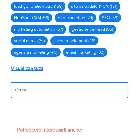
lead generation b2b
(158)
sito aziendale & UX
(151)
HubSpot CRM
(98)
b2b marketing
(74)
SEO
(59)
marketing automation
(57)
gestione dei lead
(55)
social media
(51)
sales enablement
(46)
agenzia marketing
(40)
email marketing
(33)
Visualizza tutti
Potrebbero interessarti anche: