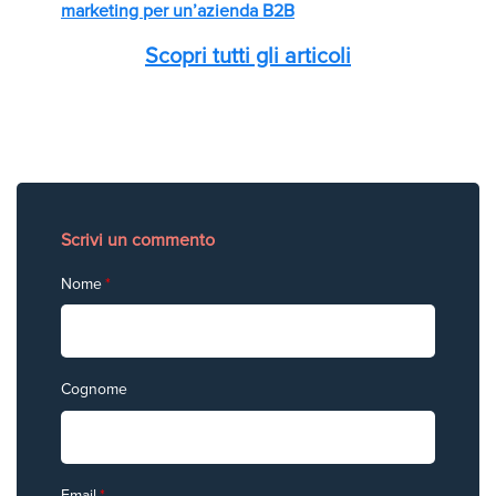
marketing per un’azienda B2B
Scopri tutti gli articoli
Scrivi un commento
Nome
*
Cognome
Email
*