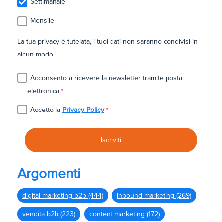
Settimanale
Mensile
La tua privacy è tutelata, i tuoi dati non saranno condivisi in
alcun modo.
Acconsento a ricevere la newsletter tramite posta
elettronica
*
Accetto la
Privacy Policy
*
Argomenti
digital marketing b2b
(444)
inbound marketing
(269)
vendita b2b
(223)
content marketing
(172)