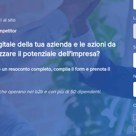
L
i al sito
mpetitor
gitale della tua azienda e le azioni da
S
zare il potenziale dell'impresa?
e un resoconto completo, compila il form e prenota il
N
 che operano nel b2b e con più di 50 dipendenti.
O