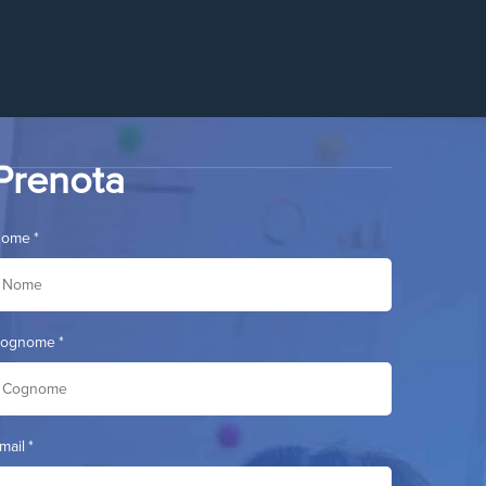
Prenota
Nome
*
ognome
*
mail
*