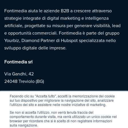
Fontimedia aiuta le aziende B2B a crescere attraverso
strategie integrate di digital marketing e intelligenza
artificiale, progettate su misura per generare visibilità, lead
e opportunità commerciali. Fontimedia è parte del gruppo
Yourbiz, Diamond Partner di Hubspot specializzata nello
sviluppo digitale delle imprese.
Fontimedia srl
Via Gandhi, 42
24048 Treviolo (BG)
+39
035 432 7284
Facendo clic su "Accetta tutto", accetti la memorizzazione dei cookie
sul tuo dispositivo per migliorare la navigazione del sito, analizzare
l'utilizzo del sito e assistere nelle nostre iniziative di marketing.
Copyright 2026 | Fontimedia |
P.IVA: 03997730167 |
Privacy
Se non si accetta l'utilizzo, non verrà tenuta traccia del
comportamento durante visita, ma verrà utilizzato un unico cookie nel
Policy
|
Cookie Policy
browser per ricordare che si è scelto di non registrare informazioni
sulla navigazione.