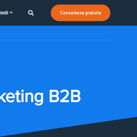
tatti
Consulenza gratuita
rketing B2B