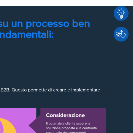
 su un processo ben
C
ondamentali:
o
n
C
s
o
u
n
l
t
e
a
n
te B2B. Questo permette di creare e implementare
t
z
t
a
a
c
i