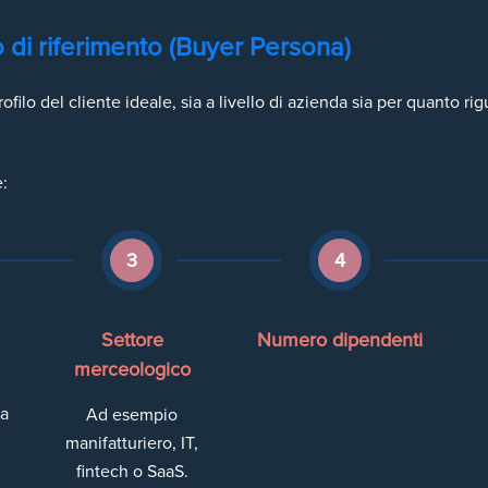
co di riferimento (Buyer Persona)
rofilo del cliente ideale, sia a livello di azienda sia per quanto r
:
3
4
Settore
Numero dipendenti
merceologico
ia
Ad esempio
manifatturiero, IT,
fintech o SaaS.