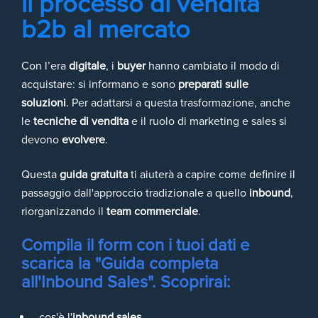
il processo di vendita
b2b al mercato
Con l’era
digitale
, i
buyer
hanno cambiato il modo di
acquistare: si informano e sono
preparati sulle
soluzioni
. Per adattarsi a questa trasformazione, anche
le
tecniche di vendita
e il ruolo di marketing e sales si
devono
evolvere
.
Questa
guida gratuita
ti aiuterà a capire come definire il
passaggio dall'approccio tradizionale a quello
inbound
,
riorganizzando il
team commerciale
.
Compila il form con i tuoi dati e
scarica la "Guida completa
all'Inbound Sales". Scoprirai:
cos'è l'
inbound sales