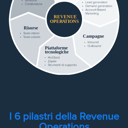
REVENUE
OPER
A
TIONS
Risorse
Campagne
Piattaforme
tecnologiche
I 6 pilastri della Revenue
Operations