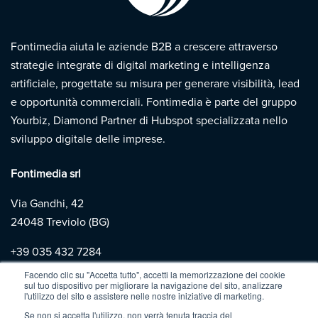
Fontimedia aiuta le aziende B2B a crescere attraverso
strategie integrate di digital marketing e intelligenza
artificiale, progettate su misura per generare visibilità, lead
e opportunità commerciali. Fontimedia è parte del gruppo
Yourbiz, Diamond Partner di Hubspot specializzata nello
sviluppo digitale delle imprese.
Fontimedia srl
Via Gandhi, 42
24048 Treviolo (BG)
+39
035 432 7284
Facendo clic su "Accetta tutto", accetti la memorizzazione dei cookie
sul tuo dispositivo per migliorare la navigazione del sito, analizzare
Copyright 2026 | Fontimedia |
P.IVA: 03997730167 |
Privacy
l'utilizzo del sito e assistere nelle nostre iniziative di marketing.
Policy
|
Cookie Policy
Se non si accetta l'utilizzo, non verrà tenuta traccia del