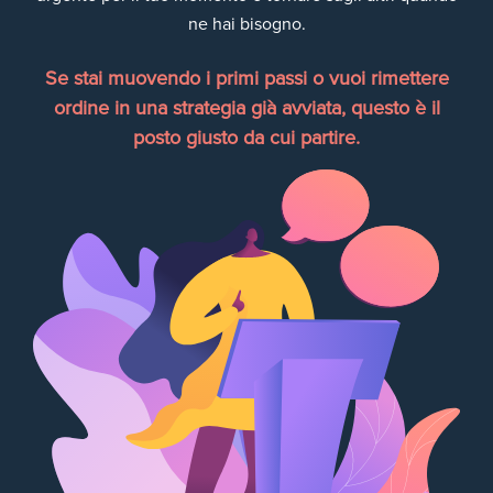
ne hai bisogno.
Se stai muovendo i primi passi o vuoi rimettere
ordine in una strategia già avviata, questo è il
posto giusto da cui partire.