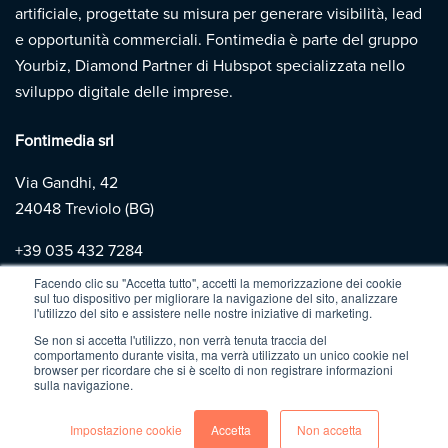
artificiale, progettate su misura per generare visibilità, lead
e opportunità commerciali. Fontimedia è parte del gruppo
Yourbiz, Diamond Partner di Hubspot specializzata nello
sviluppo digitale delle imprese.
Fontimedia srl
Via Gandhi, 42
24048 Treviolo (BG)
+39
035 432 7284
Facendo clic su "Accetta tutto", accetti la memorizzazione dei cookie
sul tuo dispositivo per migliorare la navigazione del sito, analizzare
Copyright 2026 | Fontimedia |
P.IVA: 03997730167 |
Privacy
l'utilizzo del sito e assistere nelle nostre iniziative di marketing.
Policy
|
Cookie Policy
Se non si accetta l'utilizzo, non verrà tenuta traccia del
comportamento durante visita, ma verrà utilizzato un unico cookie nel
browser per ricordare che si è scelto di non registrare informazioni
sulla navigazione.
Impostazione cookie
Accetta
Non accetta