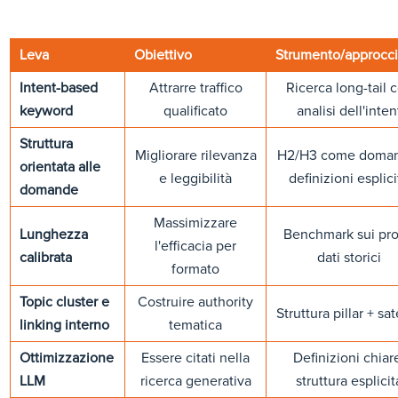
Leva
Obiettivo
Strumento/approcc
Intent-based
Attrarre traffico
Ricerca long-tail 
keyword
qualificato
analisi dell'inten
Struttura
Migliorare rilevanza
H2/H3 come doma
orientata alle
e leggibilità
definizioni esplic
domande
Massimizzare
Lunghezza
Benchmark sui pro
l'efficacia per
calibrata
dati storici
formato
Topic cluster e
Costruire authority
Struttura pillar + sate
linking interno
tematica
Ottimizzazione
Essere citati nella
Definizioni chiar
LLM
ricerca generativa
struttura esplicit