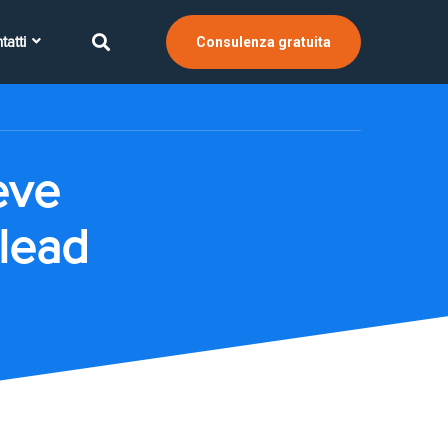
tatti
Consulenza gratuita
eve
 lead