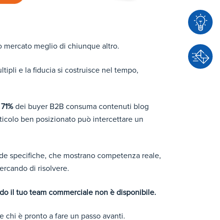
uo mercato meglio di chiunque altro.
C
o
tipli e la fiducia si costruisce nel tempo,
n
C
s
o
u
l
71%
dei buyer B2B consuma contenuti blog
n
l
articolo ben posizionato può intercettare un
t
e
a
n
t
z
de specifiche, che mostrano competenza reale,
t
a
ercando di risolvere.
a
c
ndo il tuo team commerciale non è disponibile.
i
te chi è pronto a fare un passo avanti.