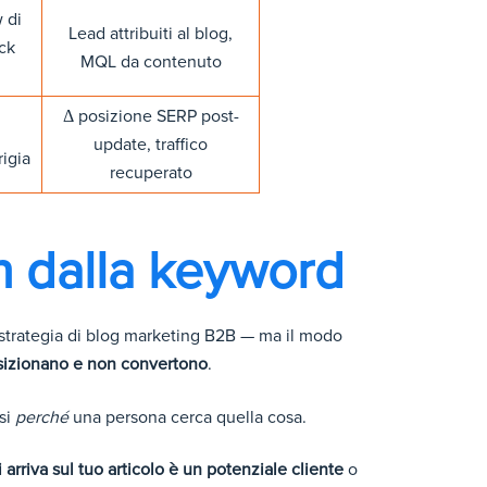
 di
Lead attribuiti al blog,
ck
MQL da contenuto
Δ posizione SERP post-
,
update, traffico
rigia
recuperato
non dalla keyword
si strategia di blog marketing B2B — ma il modo
osizionano e non convertono
.
rsi
perché
una persona cerca quella cosa.
i arriva sul tuo articolo è un potenziale cliente
o