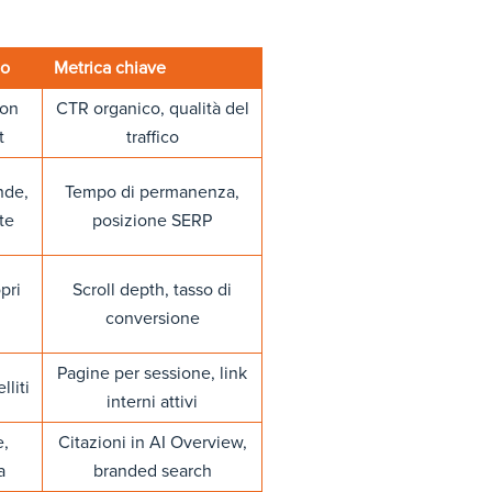
io
Metrica chiave
con
CTR organico, qualità del
t
traffico
nde,
Tempo di permanenza,
ite
posizione SERP
pri
Scroll depth, tasso di
conversione
Pagine per sessione, link
lliti
interni attivi
e,
Citazioni in AI Overview,
a
branded search