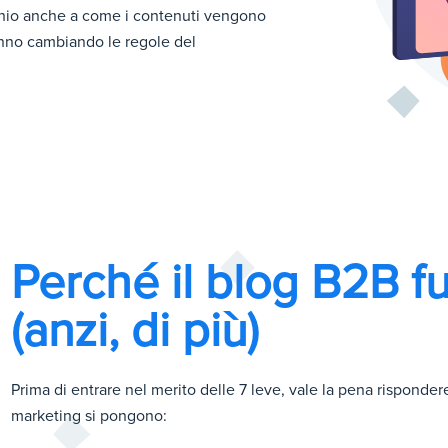
hio anche a come i contenuti vengono
stanno cambiando le regole del
Perché il blog B2B f
(anzi, di più)
Prima di entrare nel merito delle 7 leve, vale la pena rispond
marketing si pongono: