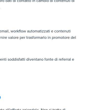
loro dati di contatto in cambio di contenuti di
.
email, workflow automatizzati e contenuti
ornire valore per trasformarlo in promotore del
enti soddisfatti diventano fonte di referral e
o