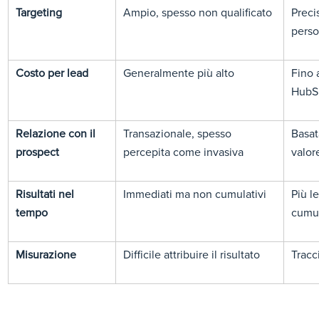
Targeting
Ampio, spesso non qualificato
Preci
pers
Costo per lead
Generalmente più alto
Fino 
HubS
Relazione con il
Transazionale, spesso
Basat
prospect
percepita come invasiva
valor
Risultati nel
Immediati ma non cumulativi
Più le
tempo
cumul
Misurazione
Difficile attribuire il risultato
Tracc