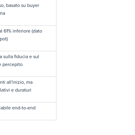
so, basato su buyer
ona
al 61% inferiore (dato
pot)
a sulla fiducia e sul
e percepito
nti all'inizio, ma
ativi e duraturi
iabile end-to-end