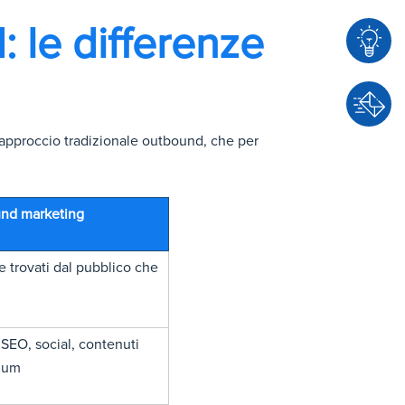
 le differenze
C
o
n
 l'approccio tradizionale outbound, che per
C
s
o
u
n
l
und marketing
t
e
a
n
e trovati dal pubblico che
t
z
t
a
a
 SEO, social, contenuti
c
ium
i