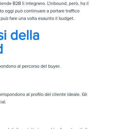
ende B2B li integrano. L'inbound, però, ha il
to oggi può continuare a portare traffico
uò fare una volta esaurito il budget.
i della
d
ispondono al percorso del buyer.
corrispondono al profilo del cliente ideale. Gli
ial.