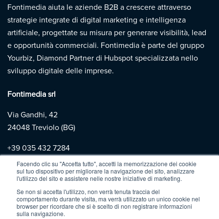
Fontimedia aiuta le aziende B2B a crescere attraverso
strategie integrate di digital marketing e intelligenza
artificiale, progettate su misura per generare visibilità, lead
e opportunità commerciali. Fontimedia è parte del gruppo
Yourbiz, Diamond Partner di Hubspot specializzata nello
sviluppo digitale delle imprese.
Fontimedia srl
Via Gandhi, 42
24048 Treviolo (BG)
+39
035 432 7284
Facendo clic su "Accetta tutto", accetti la memorizzazione dei cookie
sul tuo dispositivo per migliorare la navigazione del sito, analizzare
Copyright 2026 | Fontimedia |
P.IVA: 03997730167 |
Privacy
l'utilizzo del sito e assistere nelle nostre iniziative di marketing.
Policy
|
Cookie Policy
Se non si accetta l'utilizzo, non verrà tenuta traccia del
comportamento durante visita, ma verrà utilizzato un unico cookie nel
browser per ricordare che si è scelto di non registrare informazioni
sulla navigazione.