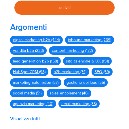
Argomenti
digital marketing b2b
(444)
inbound marketing
(269)
vendita b2b
(223)
content marketing
(172)
lead generation b2b
(158)
sito aziendale & UX
(151)
HubSpot CRM
(98)
b2b marketing
(74)
SEO
(59)
marketing automation
(57)
gestione dei lead
(55)
social media
(51)
sales enablement
(46)
agenzia marketing
(40)
email marketing
(33)
Visualizza tutti