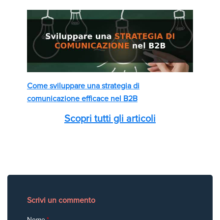
Come sviluppare una strategia di
comunicazione efficace nel B2B
Scopri tutti gli articoli
Scrivi un commento
Nome
*