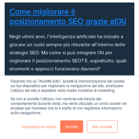
Come migliorare il
posizionamento SEO grazie all’AI
Negli ultimi anni, l’intelligenza artificiale ha iniziato a
giocare un ruolo sempre più rilevante all’interno delle
strategie SEO. Ma come si può integrare l’AI per
migliorare il posizionamento SEO? E, soprattutto, quali
strumenti e approcci funzionano davvero?
In questo articolo ti spieghiamo come sfruttare al
Facendo clic su "Accetta tutto", accetti la memorizzazione dei cookie
sul tuo dispositivo per migliorare la navigazione del sito, analizzare
meglio le potenzialità dell’intelligenza artificiale per
l'utilizzo del sito e assistere nelle nostre iniziative di marketing.
ottenere risultati duraturi.
Se non si accetta l'utilizzo, non verrà tenuta traccia del
comportamento durante visita, ma verrà utilizzato un unico cookie nel
Leggi l'articolo completo
browser per ricordare che si è scelto di non registrare informazioni
sulla navigazione.
Impostazione cookie
Accetta
Non accetta