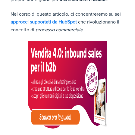
Nel corso di questo articolo, ci concentreremo su sei
approcci supportati da HubSpot
che rivoluzionano il
concetto di
processo commerciale
.