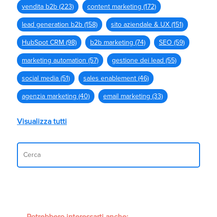
vendita b2b
(223)
content marketing
(172)
lead generation b2b
(158)
sito aziendale & UX
(151)
HubSpot CRM
(98)
b2b marketing
(74)
SEO
(59)
marketing automation
(57)
gestione dei lead
(55)
social media
(51)
sales enablement
(46)
agenzia marketing
(40)
email marketing
(33)
Visualizza tutti