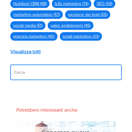
HubSpot CRM
(98)
b2b marketing
(74)
SEO
(59)
marketing automation
(57)
gestione dei lead
(55)
social media
(51)
sales enablement
(46)
agenzia marketing
(40)
email marketing
(33)
Visualizza tutti
Potrebbero interessarti anche: