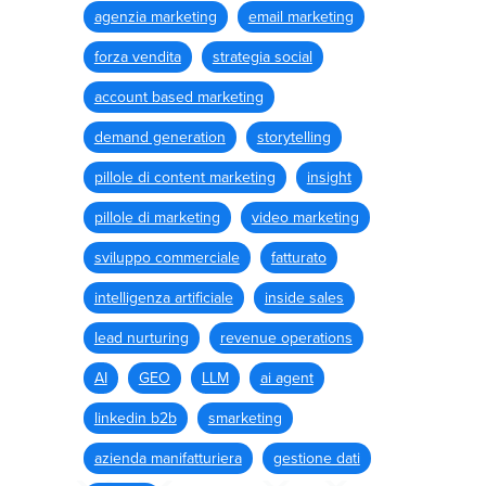
agenzia marketing
email marketing
forza vendita
strategia social
account based marketing
demand generation
storytelling
pillole di content marketing
insight
pillole di marketing
video marketing
sviluppo commerciale
fatturato
intelligenza artificiale
inside sales
lead nurturing
revenue operations
AI
GEO
LLM
ai agent
linkedin b2b
smarketing
azienda manifatturiera
gestione dati