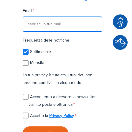
Email
*
C
Frequenza delle notifiche
o
Settimanale
n
C
s
Mensile
o
u
n
La tua privacy è tutelata, i tuoi dati non
l
t
saranno condivisi in alcun modo.
e
a
n
Acconsento a ricevere la newsletter
t
z
tramite posta elettronica
*
t
a
a
Accetto la
Privacy Policy
*
c
i