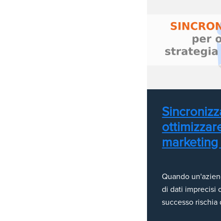
Sincronizz
ottimizzare
marketing
Quando un'aziend
di dati imprecisi 
successo rischia 