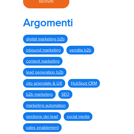
Argomenti
digital marketing b2b
inbound marketing
vendita b2b
content marketing
lead generation b2b
sito aziendale & UX
HubSpot CRM
b2b marketing
SEO
marketing automation
gestione dei lead
social media
sales enablement