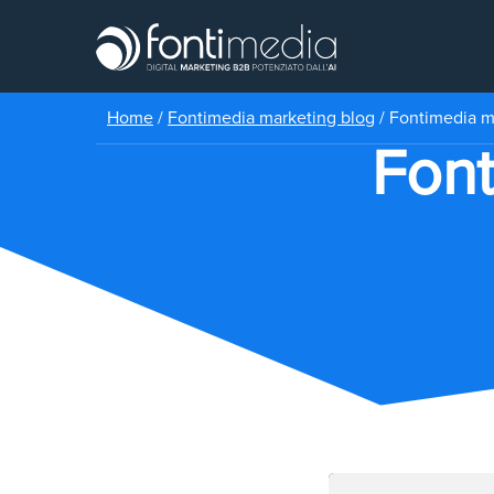
Home
/
Fontimedia marketing blog
/
Fontimedia ma
Font