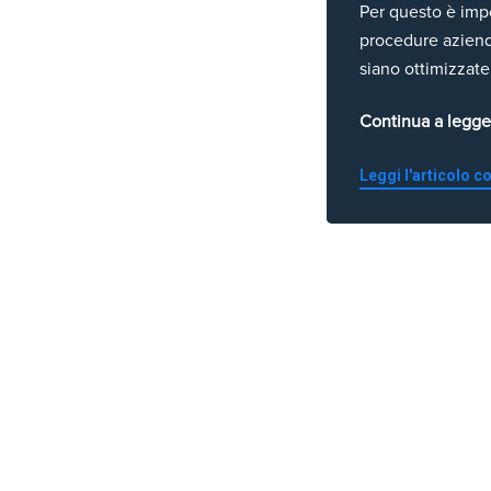
Per questo è impo
procedure azienda
siano ottimizzate
Continua a legge
Leggi l'articolo 