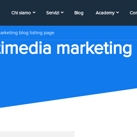
Chi siamo
Servizi
Blog
Academy
Con
rketing blog listing page
imedia marketing