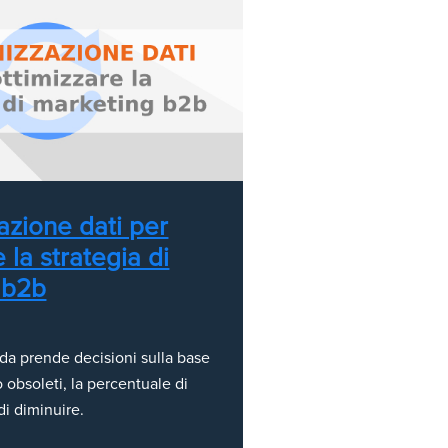
azione dati per
 la strategia di
 b2b
a prende decisioni sulla base
o obsoleti, la percentuale di
di diminuire.