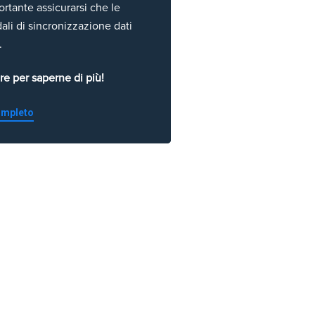
rtante assicurarsi che le
li di sincronizzazione dati
.
re per saperne di più!
completo