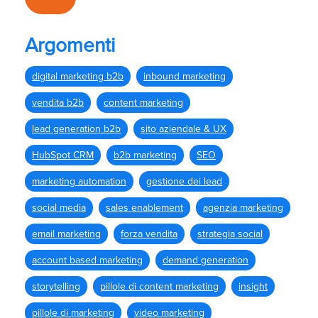
Argomenti
digital marketing b2b
inbound marketing
vendita b2b
content marketing
lead generation b2b
sito aziendale & UX
HubSpot CRM
b2b marketing
SEO
marketing automation
gestione dei lead
social media
sales enablement
agenzia marketing
email marketing
forza vendita
strategia social
account based marketing
demand generation
storytelling
pillole di content marketing
insight
pillole di marketing
video marketing