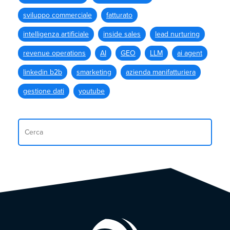
sviluppo commerciale
fatturato
intelligenza artificiale
inside sales
lead nurturing
revenue operations
AI
GEO
LLM
ai agent
linkedin b2b
smarketing
azienda manifatturiera
gestione dati
youtube