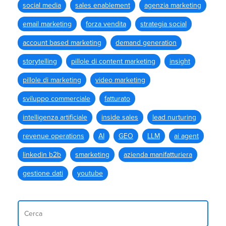
social media
sales enablement
agenzia marketing
email marketing
forza vendita
strategia social
account based marketing
demand generation
storytelling
pillole di content marketing
insight
pillole di marketing
video marketing
sviluppo commerciale
fatturato
intelligenza artificiale
inside sales
lead nurturing
revenue operations
AI
GEO
LLM
ai agent
linkedin b2b
smarketing
azienda manifatturiera
gestione dati
youtube