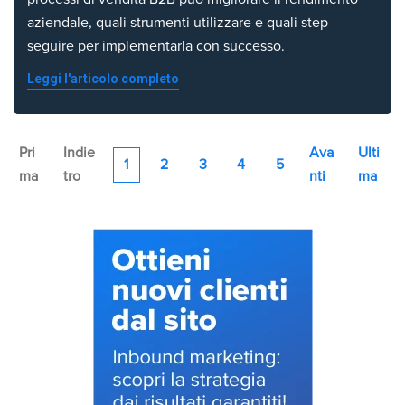
aziendale, quali strumenti utilizzare e quali step
seguire per implementarla con successo.
Leggi l'articolo completo
Pri
Indie
Ava
Ulti
1
2
3
4
5
ma
tro
nti
ma