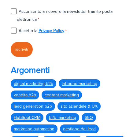
Acconsento a ricevere la newsletter tramite posta
elettronica
*
Accetto la
Privacy Policy
*
Argomenti
digital marketing b2b
inbound marketing
vendita b2b
content marketing
lead generation b2b
sito aziendale & UX
HubSpot CRM
b2b marketing
SEO
marketing automation
gestione dei lead