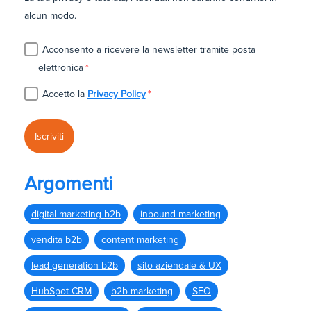
alcun modo.
Acconsento a ricevere la newsletter tramite posta
elettronica
*
Accetto la
Privacy Policy
*
Argomenti
digital marketing b2b
inbound marketing
vendita b2b
content marketing
lead generation b2b
sito aziendale & UX
HubSpot CRM
b2b marketing
SEO