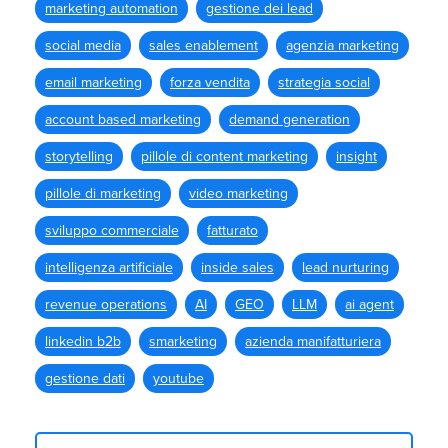
marketing automation
gestione dei lead
social media
sales enablement
agenzia marketing
email marketing
forza vendita
strategia social
account based marketing
demand generation
storytelling
pillole di content marketing
insight
pillole di marketing
video marketing
sviluppo commerciale
fatturato
intelligenza artificiale
inside sales
lead nurturing
revenue operations
AI
GEO
LLM
ai agent
linkedin b2b
smarketing
azienda manifatturiera
gestione dati
youtube