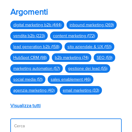
Argomenti
digital marketing b2b
(444)
inbound marketing
(269)
vendita b2b
(223)
content marketing
(172)
lead generation b2b
(158)
sito aziendale & UX
(151)
HubSpot CRM
(98)
b2b marketing
(74)
SEO
(59)
marketing automation
(57)
gestione dei lead
(55)
social media
(51)
sales enablement
(46)
agenzia marketing
(40)
email marketing
(33)
Visualizza tutti