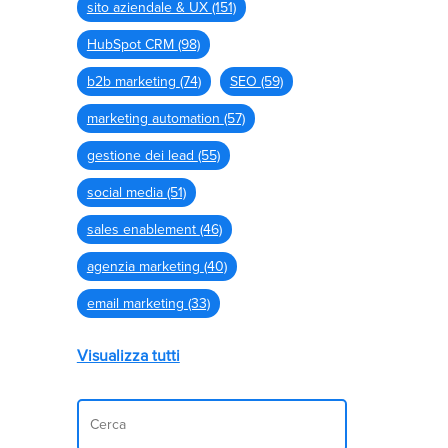
sito aziendale & UX
(151)
HubSpot CRM
(98)
b2b marketing
(74)
SEO
(59)
marketing automation
(57)
gestione dei lead
(55)
social media
(51)
sales enablement
(46)
agenzia marketing
(40)
email marketing
(33)
Visualizza tutti