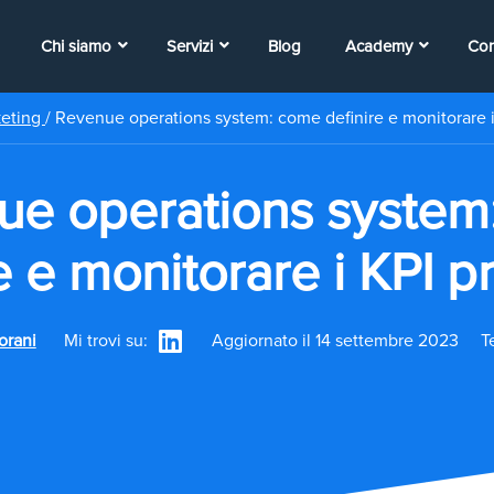
Chi siamo
Servizi
Blog
Academy
Con
keting
/
Revenue operations system: come definire e monitorare i 
ue operations system
e e monitorare i KPI pr
orani
Mi trovi su:
Aggiornato il 14 settembre 2023
T