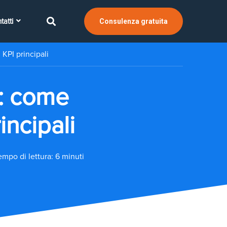
tatti
Consulenza gratuita
KPI principali
: come
incipali
empo di lettura: 6 minuti