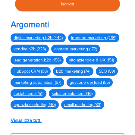
Argomenti
digital marketing b2b
(444)
inbound marketing
(269)
vendita b2b
(223)
content marketing
(172)
lead generation b2b
(158)
sito aziendale & UX
(151)
HubSpot CRM
(98)
b2b marketing
(74)
SEO
(59)
marketing automation
(57)
gestione dei lead
(55)
social media
(51)
sales enablement
(46)
agenzia marketing
(40)
email marketing
(33)
Visualizza tutti