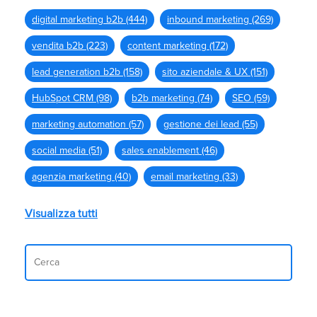
digital marketing b2b
(444)
inbound marketing
(269)
vendita b2b
(223)
content marketing
(172)
lead generation b2b
(158)
sito aziendale & UX
(151)
HubSpot CRM
(98)
b2b marketing
(74)
SEO
(59)
marketing automation
(57)
gestione dei lead
(55)
social media
(51)
sales enablement
(46)
agenzia marketing
(40)
email marketing
(33)
Visualizza tutti