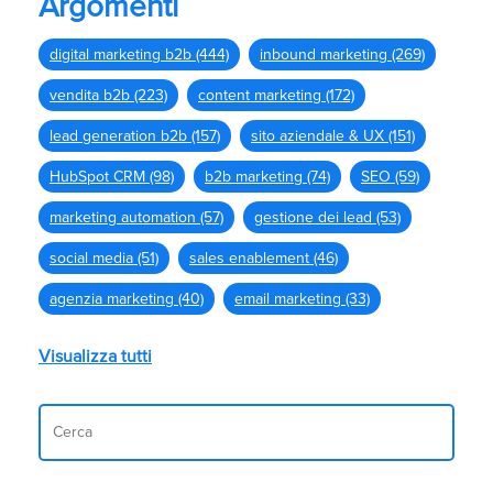
Argomenti
digital marketing b2b
(444)
inbound marketing
(269)
vendita b2b
(223)
content marketing
(172)
lead generation b2b
(157)
sito aziendale & UX
(151)
HubSpot CRM
(98)
b2b marketing
(74)
SEO
(59)
marketing automation
(57)
gestione dei lead
(53)
social media
(51)
sales enablement
(46)
agenzia marketing
(40)
email marketing
(33)
Visualizza tutti