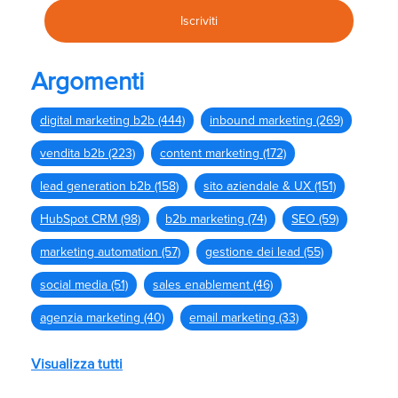
Argomenti
digital marketing b2b
(444)
inbound marketing
(269)
vendita b2b
(223)
content marketing
(172)
lead generation b2b
(158)
sito aziendale & UX
(151)
HubSpot CRM
(98)
b2b marketing
(74)
SEO
(59)
marketing automation
(57)
gestione dei lead
(55)
social media
(51)
sales enablement
(46)
agenzia marketing
(40)
email marketing
(33)
Visualizza tutti