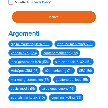
Accetto la
Privacy Policy
*
Argomenti
digital marketing b2b
(444)
inbound marketing
(269)
vendita b2b
(223)
content marketing
(172)
lead generation b2b
(158)
sito aziendale & UX
(151)
HubSpot CRM
(98)
b2b marketing
(74)
SEO
(59)
marketing automation
(57)
gestione dei lead
(55)
social media
(51)
sales enablement
(46)
agenzia marketing
(40)
email marketing
(33)