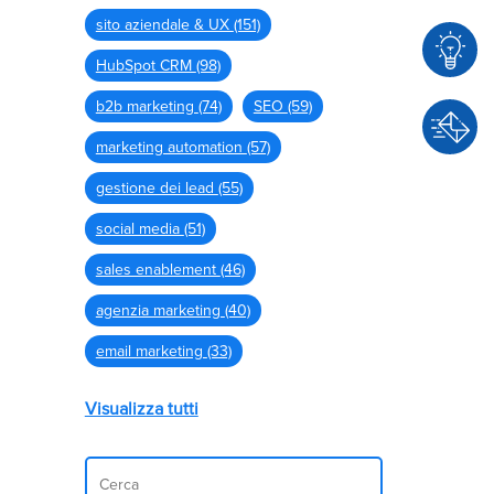
sito aziendale & UX
(151)
HubSpot CRM
(98)
b2b marketing
(74)
SEO
(59)
C
o
marketing automation
(57)
n
gestione dei lead
(55)
C
s
o
u
social media
(51)
n
l
sales enablement
(46)
t
e
a
agenzia marketing
(40)
n
t
z
email marketing
(33)
t
a
a
Visualizza tutti
c
i