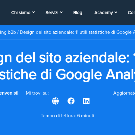
Chi siamo
Servizi
Blog
Academy
Con
ting b2b
/
Design del sito aziendale: 11 utili statistiche di Google 
n del sito aziendale: 11
istiche di Google Anal
envenisti
Mi trovi su:
Aggiornato
Tempo di lettura: 6 minuti