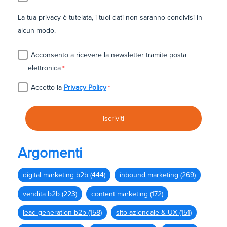
La tua privacy è tutelata, i tuoi dati non saranno condivisi in
alcun modo.
Acconsento a ricevere la newsletter tramite posta
elettronica
*
Accetto la
Privacy Policy
*
Argomenti
digital marketing b2b
(444)
inbound marketing
(269)
vendita b2b
(223)
content marketing
(172)
lead generation b2b
(158)
sito aziendale & UX
(151)