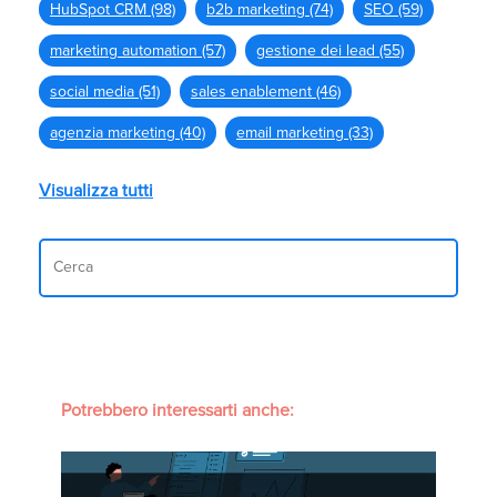
HubSpot CRM
(98)
b2b marketing
(74)
SEO
(59)
marketing automation
(57)
gestione dei lead
(55)
social media
(51)
sales enablement
(46)
agenzia marketing
(40)
email marketing
(33)
Visualizza tutti
Potrebbero interessarti anche: