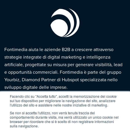
Fontimedia aiuta le aziende B2B a crescere attraverso
strategie integrate di digital marketing e intelligenza
artificiale, progettate su misura per generare visibilità, lead
e opportunità commerciali. Fontimedia è parte del gruppo
Yourbiz, Diamond Partner di Hubspot specializzata nello
sviluppo digitale delle imprese.
Facendo clic su "Accetta tutto", accetti la memorizzazione dei cookie
sul tuo dispositivo per migliorare la navigazione del sito, analizzare
Fontimedia srl
l'utilizzo del sito e assistere nelle nostre iniziative di marketing.
Se non si accetta l'utilizzo, non verrà tenuta traccia del
Via Gandhi, 42
comportamento durante visita, ma verrà utilizzato un unico cookie nel
24048 Treviolo (BG)
browser per ricordare che si è scelto di non registrare informazioni
sulla navigazione.