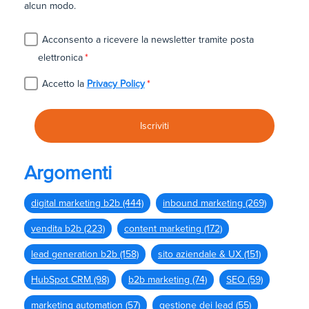
alcun modo.
Acconsento a ricevere la newsletter tramite posta
elettronica
*
Accetto la
Privacy Policy
*
Argomenti
digital marketing b2b
(444)
inbound marketing
(269)
vendita b2b
(223)
content marketing
(172)
lead generation b2b
(158)
sito aziendale & UX
(151)
HubSpot CRM
(98)
b2b marketing
(74)
SEO
(59)
marketing automation
(57)
gestione dei lead
(55)