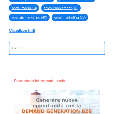
social media
(51)
sales enablement
(46)
agenzia marketing
(40)
email marketing
(33)
Visualizza tutti
Potrebbero interessarti anche: