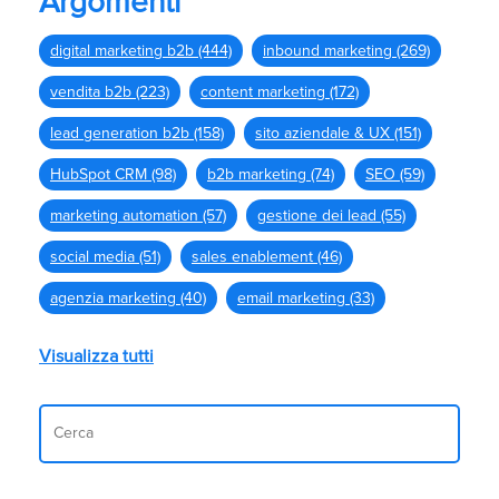
Argomenti
digital marketing b2b
(444)
inbound marketing
(269)
vendita b2b
(223)
content marketing
(172)
lead generation b2b
(158)
sito aziendale & UX
(151)
HubSpot CRM
(98)
b2b marketing
(74)
SEO
(59)
marketing automation
(57)
gestione dei lead
(55)
social media
(51)
sales enablement
(46)
agenzia marketing
(40)
email marketing
(33)
Visualizza tutti