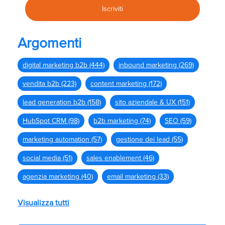
Argomenti
digital marketing b2b
(444)
inbound marketing
(269)
vendita b2b
(223)
content marketing
(172)
lead generation b2b
(158)
sito aziendale & UX
(151)
HubSpot CRM
(98)
b2b marketing
(74)
SEO
(59)
marketing automation
(57)
gestione dei lead
(55)
social media
(51)
sales enablement
(46)
agenzia marketing
(40)
email marketing
(33)
Visualizza tutti