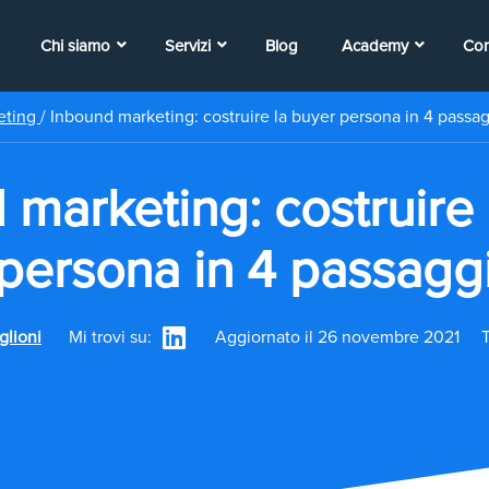
Chi siamo
Servizi
Blog
Academy
Con
eting
/
Inbound marketing: costruire la buyer persona in 4 passag
 marketing: costruire 
persona in 4 passagg
glioni
Mi trovi su:
Aggiornato il 26 novembre 2021
T