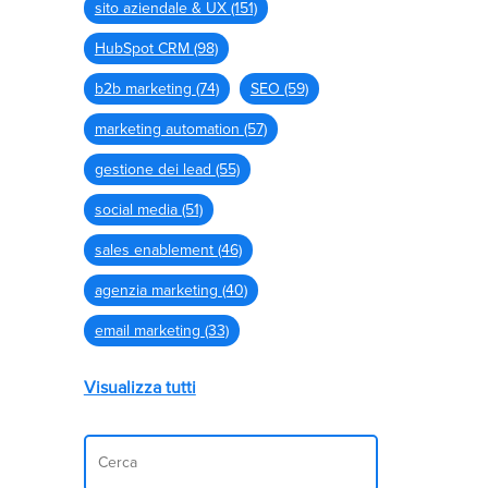
sito aziendale & UX
(151)
HubSpot CRM
(98)
b2b marketing
(74)
SEO
(59)
marketing automation
(57)
gestione dei lead
(55)
social media
(51)
sales enablement
(46)
agenzia marketing
(40)
email marketing
(33)
Visualizza tutti