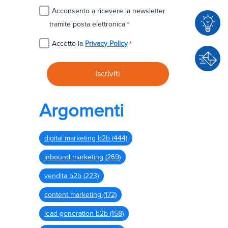
Acconsento a ricevere la newsletter
tramite posta elettronica
*
Accetto la
Privacy Policy
*
C
o
n
C
s
o
Argomenti
u
n
l
t
e
digital marketing b2b
(444)
a
n
t
inbound marketing
(269)
z
t
a
vendita b2b
(223)
a
c
content marketing
(172)
i
lead generation b2b
(158)