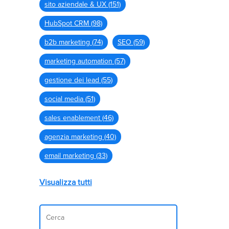
sito aziendale & UX
(151)
HubSpot CRM
(98)
b2b marketing
(74)
SEO
(59)
marketing automation
(57)
gestione dei lead
(55)
social media
(51)
sales enablement
(46)
agenzia marketing
(40)
email marketing
(33)
Visualizza tutti