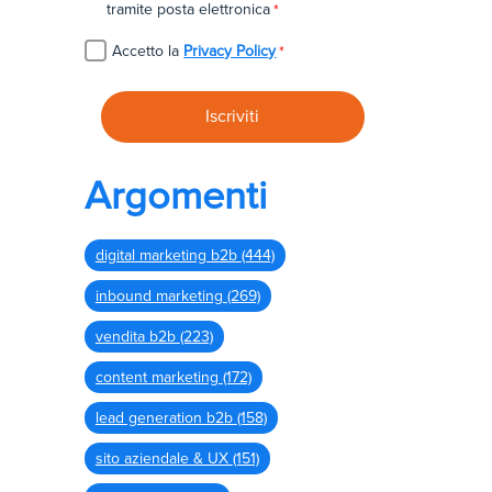
tramite posta elettronica
*
Accetto la
Privacy Policy
*
Argomenti
digital marketing b2b
(444)
inbound marketing
(269)
vendita b2b
(223)
content marketing
(172)
lead generation b2b
(158)
sito aziendale & UX
(151)