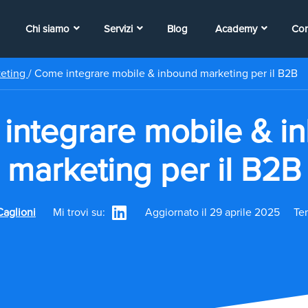
Chi siamo
Servizi
Blog
Academy
Con
keting
/
Come integrare mobile & inbound marketing per il B2B
integrare mobile & i
marketing per il B2B
Caglioni
Mi trovi su:
Aggiornato il 29 aprile 2025
Tem