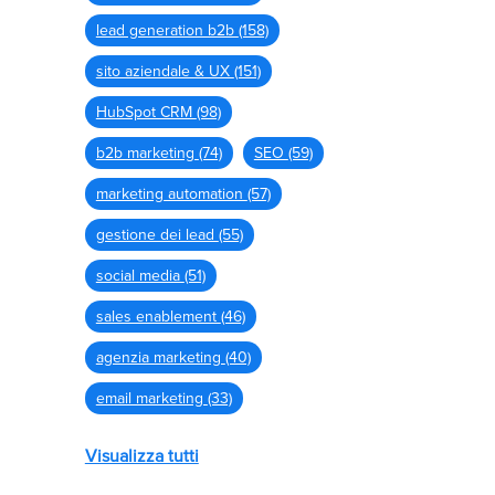
lead generation b2b
(158)
sito aziendale & UX
(151)
HubSpot CRM
(98)
b2b marketing
(74)
SEO
(59)
marketing automation
(57)
gestione dei lead
(55)
social media
(51)
sales enablement
(46)
agenzia marketing
(40)
email marketing
(33)
Visualizza tutti