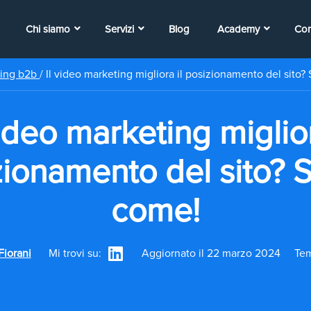
Chi siamo
Servizi
Blog
Academy
Con
ting b2b
/
Il video marketing migliora il posizionamento del sito?
video marketing miglior
ionamento del sito? 
come!
Fiorani
Mi trovi su:
Aggiornato il 22 marzo 2024
Tem