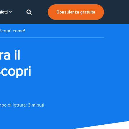
tatti
Consulenza gratuita
 Scopri come!
a il
Scopri
po di lettura: 3 minuti