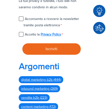
La tua privacy è tutelata, i tuoi dati non
saranno condivisi in alcun modo.
Acconsento a ricevere la newsletter
C
tramite posta elettronica
*
o
Accetto la
Privacy Policy
*
n
C
s
o
u
n
l
t
e
Argomenti
a
n
t
z
digital marketing b2b
(444)
t
a
a
inbound marketing
(269)
c
vendita b2b
(223)
i
content marketing
(172)