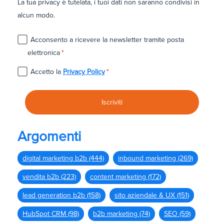
La tua privacy è tutelata, i tuoi dati non saranno condivisi in
alcun modo.
Acconsento a ricevere la newsletter tramite posta
elettronica
*
Accetto la
Privacy Policy
*
Argomenti
digital marketing b2b
(444)
inbound marketing
(269)
vendita b2b
(223)
content marketing
(172)
lead generation b2b
(158)
sito aziendale & UX
(151)
HubSpot CRM
(98)
b2b marketing
(74)
SEO
(59)