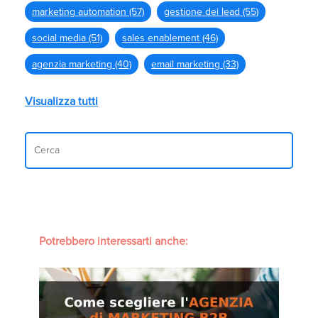
marketing automation
(57)
gestione dei lead
(55)
social media
(51)
sales enablement
(46)
agenzia marketing
(40)
email marketing
(33)
Visualizza tutti
Potrebbero interessarti anche: