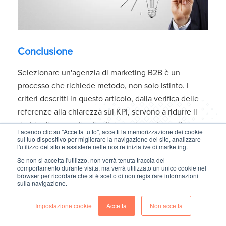
Conclusione
Selezionare un'agenzia di marketing B2B è un
processo che richiede metodo, non solo istinto. I
criteri descritti in questo articolo, dalla verifica delle
referenze alla chiarezza sui KPI, servono a ridurre il
rischio di una scelta sbagliata e ad accelerare il tempo
Facendo clic su "Accetta tutto", accetti la memorizzazione dei cookie
necessario per portare risultati concreti.
sul tuo dispositivo per migliorare la navigazione del sito, analizzare
l'utilizzo del sito e assistere nelle nostre iniziative di marketing.
Se non si accetta l'utilizzo, non verrà tenuta traccia del
Il mercato delle agenzie italiane è ampio e
comportamento durante visita, ma verrà utilizzato un unico cookie nel
eterogeneo. Alcune sono cresciute sul digitale
browser per ricordare che si è scelto di non registrare informazioni
sulla navigazione.
consumer e si sono adattate al B2B. Altre, come
Fontimedia
, nascono specificamente per supportare
Impostazione cookie
Accetta
Non accetta
aziende con processi di vendita complessi, con