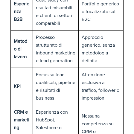
Esperie
Portfolio generico
risultati misurabili
nza
o focalizzato sul
e clienti di settori
B2B
B2C
comparabili
Processo
Approccio
Metod
strutturato di
generico, senza
o di
inbound marketing
metodologia
lavoro
e lead generation
definita
Focus su lead
Attenzione
qualificati, pipeline
esclusiva a
KPI
e risultati di
traffico, follower o
business
impression
CRM e
Esperienza con
Nessuna
marketi
HubSpot,
competenza su
ng
Salesforce o
CRM o