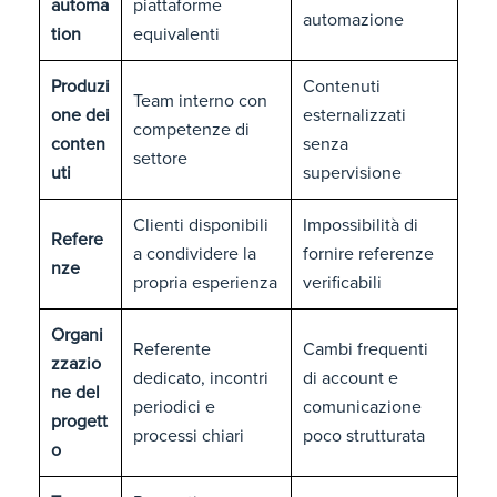
automa
piattaforme
automazione
tion
equivalenti
Produzi
Contenuti
Team interno con
one dei
esternalizzati
competenze di
conten
senza
settore
uti
supervisione
Clienti disponibili
Impossibilità di
Refere
a condividere la
fornire referenze
nze
propria esperienza
verificabili
Organi
Referente
Cambi frequenti
zzazio
dedicato, incontri
di account e
ne del
periodici e
comunicazione
progett
processi chiari
poco strutturata
o