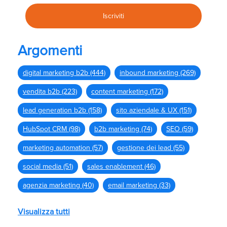
Argomenti
digital marketing b2b
(444)
inbound marketing
(269)
vendita b2b
(223)
content marketing
(172)
lead generation b2b
(158)
sito aziendale & UX
(151)
HubSpot CRM
(98)
b2b marketing
(74)
SEO
(59)
marketing automation
(57)
gestione dei lead
(55)
social media
(51)
sales enablement
(46)
agenzia marketing
(40)
email marketing
(33)
Visualizza tutti