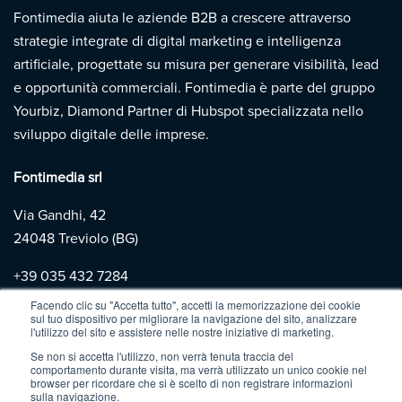
Fontimedia aiuta le aziende B2B a crescere attraverso
strategie integrate di digital marketing e intelligenza
artificiale, progettate su misura per generare visibilità, lead
e opportunità commerciali. Fontimedia è parte del gruppo
Yourbiz, Diamond Partner di Hubspot specializzata nello
sviluppo digitale delle imprese.
Fontimedia srl
Via Gandhi, 42
24048 Treviolo (BG)
+39
035 432 7284
Facendo clic su "Accetta tutto", accetti la memorizzazione dei cookie
sul tuo dispositivo per migliorare la navigazione del sito, analizzare
Copyright 2026 | Fontimedia |
P.IVA: 03997730167 |
Privacy
l'utilizzo del sito e assistere nelle nostre iniziative di marketing.
Policy
|
Cookie Policy
Se non si accetta l'utilizzo, non verrà tenuta traccia del
comportamento durante visita, ma verrà utilizzato un unico cookie nel
browser per ricordare che si è scelto di non registrare informazioni
sulla navigazione.